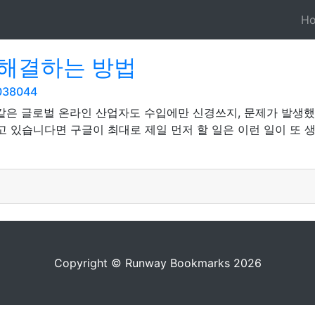
H
해결하는 방법
7038044
같은 글로벌 온라인 산업자도 수입에만 신경쓰지, 문제가 발생했
고 있습니다면 구글이 최대로 제일 먼저 할 일은 이런 일이 또 
Copyright © Runway Bookmarks 2026